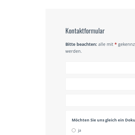
Kontaktformular
Bitte beachten:
alle mit
*
gekennze
werden.
Your
Website
*
Möchten Sie uns gleich ein Do
ja