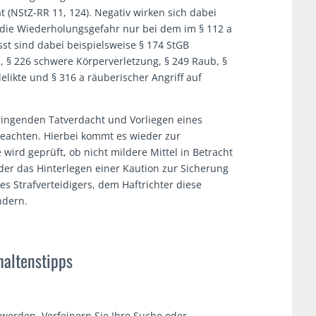
at (NStZ-RR 11, 124). Negativ wirken sich dabei
 die Wiederholungsgefahr nur bei dem im § 112 a
st sind dabei beispielsweise § 174 StGB
 § 226 schwere Körperverletzung, § 249 Raub, §
elikte und § 316 a räuberischer Angriff auf
ringenden Tatverdacht und Vorliegen eines
beachten. Hierbei kommt es wieder zur
wird geprüft, ob nicht mildere Mittel in Betracht
r das Hinterlegen einer Kaution zur Sicherung
es Strafverteidigers, dem Haftrichter diese
ndern.
haltenstipps
 werden. Verfeinern Sie Ihre Suche oder