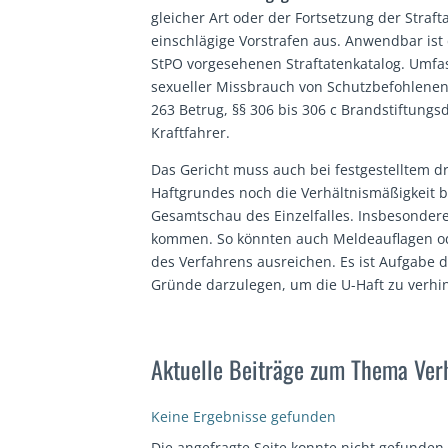
gleicher Art oder der Fortsetzung der Straft
einschlägige Vorstrafen aus. Anwendbar ist
StPO vorgesehenen Straftatenkatalog. Umfas
sexueller Missbrauch von Schutzbefohlenen,
263 Betrug, §§ 306 bis 306 c Brandstiftungsd
Kraftfahrer.
Das Gericht muss auch bei festgestelltem d
Haftgrundes noch die Verhältnismäßigkeit 
Gesamtschau des Einzelfalles. Insbesondere 
kommen. So könnten auch Meldeauflagen ode
des Verfahrens ausreichen. Es ist Aufgabe d
Gründe darzulegen, um die U-Haft zu verhi
Aktuelle Beiträge zum Thema Ver
Keine Ergebnisse gefunden
Die angefragte Seite konnte nicht gefunden