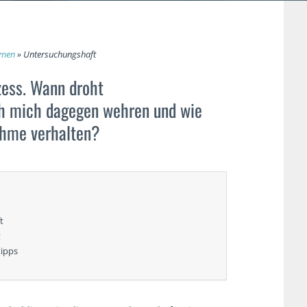
emen
»
Untersuchungshaft
zess. Wann droht
ch mich dagegen wehren und wie
nahme verhalten?
t
t
tipps