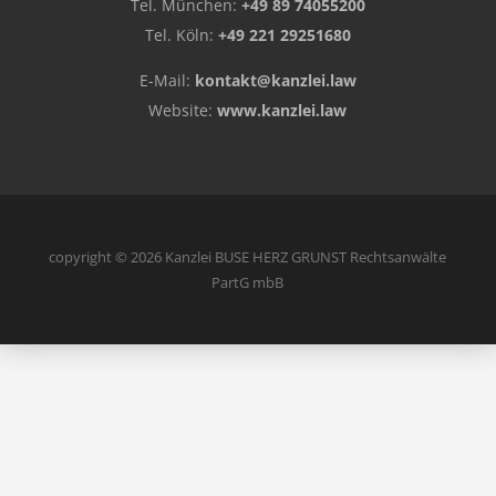
Tel. München:
+49 89 74055200
Tel. Köln:
+49 221 29251680
E-Mail:
kontakt@kanzlei.law
Website:
www.kanzlei.law
copyright © 2026 Kanzlei BUSE HERZ GRUNST Rechtsanwälte
PartG mbB