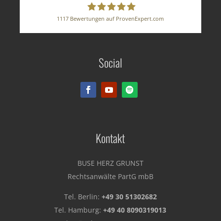
1117
Bewertungen auf ProvenExpert.com
BUSE HERZ GRUNST
Social
Rechtsanwälte PartG mbB
Kontakt
BUSE HERZ GRUNST
Rechtsanwälte PartG mbB
Tel. Berlin:
+49 30 51302682
Tel. Hamburg:
+49 40 8090319013