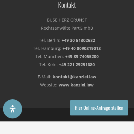
Kontakt
BUSE HERZ GRUNST
Rechtsanwälte PartG mbB
Tel. Berlin:
+49 30 51302682
Tel. Hamburg:
+49 40 8090319013
Tel. München:
+49 89 74055200
Tel. Köln:
+49 221 29251680
E-Mail:
kontakt@kanzlei.law
Website:
www.kanzlei.law
Hier Online-Anfrage stellen
copyright © 2026 Kanzlei BUSE HERZ GRUNST Rechtsanwälte
PartG mbB