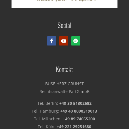
BUSE HERZ GRUNST
Social
Rechtsanwälte PartG mbB
Kontakt
BUSE HERZ GRUNST
Rechtsanwälte PartG mbB
Tel. Berlin:
+49 30 51302682
Tel. Hamburg:
+49 40 8090319013
Tel. München:
+49 89 74055200
Tel. Köln:
+49 221 29251680