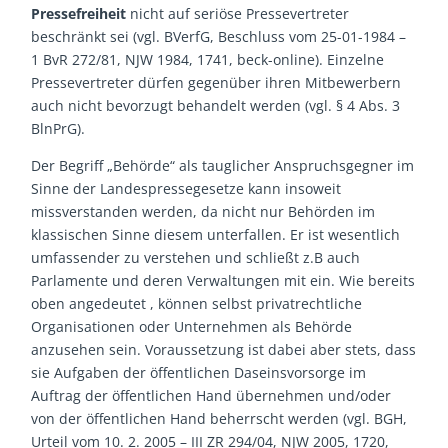
Pressefreiheit
nicht auf seriöse Pressevertreter
beschränkt sei (vgl. BVerfG, Beschluss vom 25-01-1984 –
1 BvR 272/81, NJW 1984, 1741, beck-online). Einzelne
Pressevertreter dürfen gegenüber ihren Mitbewerbern
auch nicht bevorzugt behandelt werden (vgl. § 4 Abs. 3
BlnPrG).
Der Begriff „Behörde“ als tauglicher Anspruchsgegner im
Sinne der Landespressegesetze kann insoweit
missverstanden werden, da nicht nur Behörden im
klassischen Sinne diesem unterfallen. Er ist wesentlich
umfassender zu verstehen und schließt z.B auch
Parlamente und deren Verwaltungen mit ein. Wie bereits
oben angedeutet , können selbst privatrechtliche
Organisationen oder Unternehmen als Behörde
anzusehen sein. Voraussetzung ist dabei aber stets, dass
sie Aufgaben der öffentlichen Daseinsvorsorge im
Auftrag der öffentlichen Hand übernehmen und/oder
von der öffentlichen Hand beherrscht werden (vgl. BGH,
Urteil vom 10. 2. 2005 – III ZR 294/04, NJW 2005, 1720,