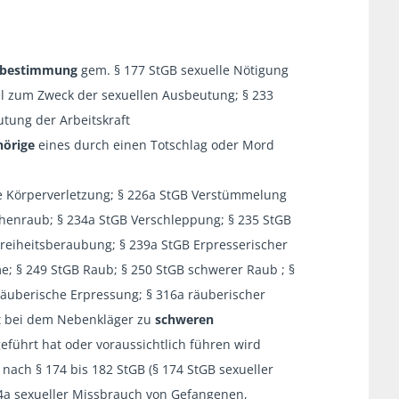
bstbestimmung
gem. § 177 StGB sexuelle Nötigung
l zum Zweck der sexuellen Ausbeutung; § 233
ung der Arbeitskraft
örige
eines durch einen Totschlag oder Mord
e Körperverletzung; § 226a StGB Verstümmelung
chenraub; § 234a StGB Verschleppung; § 235 StGB
Freiheitsberaubung; § 239a StGB Erpresserischer
; § 249 StGB Raub; § 250 StGB schwerer Raub ; §
räuberische Erpressung; § 316a räuberischer
at bei dem Nebenkläger zu
schweren
eführt hat oder voraussichtlich führen wird
nach § 174 bis 182 StGB (§ 174 StGB sexueller
4a sexueller Missbrauch von Gefangenen,