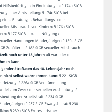
 Hilfsbedürftigen in Einrichtungen; § 174b StGB
ung einer Amtsstellung; § 174c StGB bei
 eines Beratungs-, Behandlungs- oder
xueller Missbrauch von Kindern; § 176a StGB
ern; § 177 StGB sexuelle Nötigung /
exueller Handlungen Minderjähriger; § 180a StGB
tGB Zuhälterei; § 182 StGB sexueller Missbrauch
tzeit noch unter 18 Jahren alt
war oder die
nehmen kann
.
folgender Straftaten das 18. Lebensjahr noch
en nicht selbst wahrnehmen kann
: § 221 StGB
verletzung; § 226a StGB Verstümmelung
handel zum Zweck der sexuellen Ausbeutung; §
eutung der Arbeitskraft; § 234 StGB
nderjähriger; § 237 StGB Zwangsheirat; § 238
lking; § 239a StGB Erpresserischer