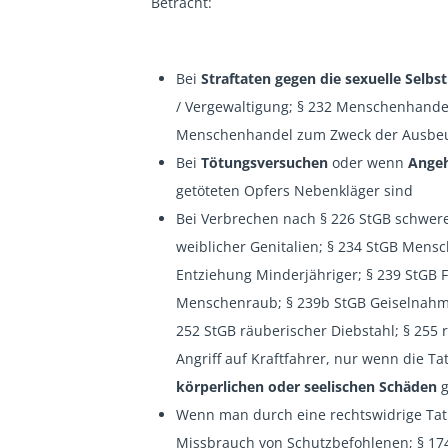
Betracht:
Bei
Straftaten gegen die sexuelle Sel
/ Vergewaltigung; § 232 Menschenhande
Menschenhandel zum Zweck der Ausbeut
Bei
Tötungsversuchen
oder wenn
Angeh
getöteten Opfers Nebenkläger sind
Bei Verbrechen nach § 226 StGB schwer
weiblicher Genitalien; § 234 StGB Mens
Entziehung Minderjähriger; § 239 StGB 
Menschenraub; § 239b StGB Geiselnahme
252 StGB räuberischer Diebstahl; § 255 
Angriff auf Kraftfahrer, nur wenn die T
körperlichen oder seelischen Schäden
g
Wenn man durch eine rechtswidrige Tat 
Missbrauch von Schutzbefohlenen; § 17