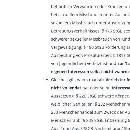
behördlich Verwahrten oder Kranken und
bei sexuellem Missbrauch unter Ausnutz
sexuellem Missbrauch unter Ausnutzung
Betreuungsverhältnisses; § 176 StGB se
schwerer sexueller Missbrauch von Kind
Vergewaltigung; § 180 StGB Förderung s
Ausbeutung von Prostituierten; § 181a S
von Jugendlichen) verletzt ist und
zur Ta
eigenen Interessen selbst nicht wahr
Gleiches gilt, wenn man
als Verletzter 
nicht vollendet
hat oder seine
Interess
Aussetzung; § 226 StGB schwere Körper
weiblicher Genitalien; § 232 Menschen
233 Menschenhandel zum Zweck der Ausb
Menschenraub; § 235 StGB Entziehung Mi
Abs.2 und Abs.3 StGB Nachstellung / Sta