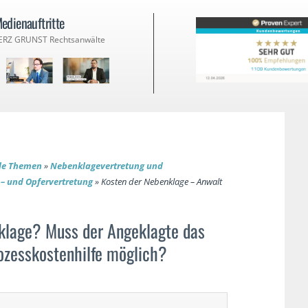
edienauftritte
ERZ GRUNST Rechtsanwälte
lle Themen
»
Nebenklagevertretung und
– und Opfervertretung
»
Kosten der Nebenklage – Anwalt
nklage? Muss der Angeklagte das
ozesskostenhilfe möglich?