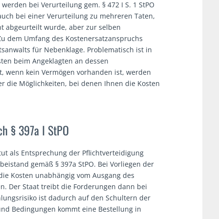
erden bei Verurteilung gem. § 472 I S. 1 StPO
auch bei einer Verurteilung zu mehreren Taten,
 abgeurteilt wurde, aber zur selben
. Zu dem Umfang des Kostenersatzanspruchs
sanwalts für Nebenklage. Problematisch ist in
kosten beim Angeklagten an dessen
ßt, wenn kein Vermögen vorhanden ist, werden
er die Möglichkeiten, bei denen Ihnen die Kosten
ch § 397a I StPO
tut als Entsprechung der Pflichtverteidigung
sbeistand gemäß § 397a StPO. Bei Vorliegen der
n die Kosten unabhängig vom Ausgang des
. Der Staat treibt die Forderungen dann bei
ungsrisiko ist dadurch auf den Schultern der
 und Bedingungen kommt eine Bestellung in