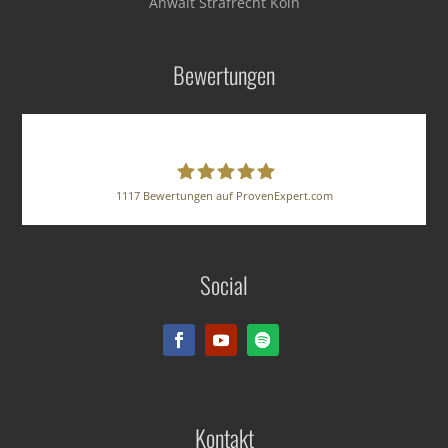
Anwalt Strafrecht Köln
Bewertungen
1117
Bewertungen auf ProvenExpert.com
BUSE HERZ GRUNST
Social
Rechtsanwälte PartG mbB
Kontakt