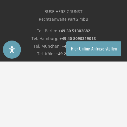
BUSE HERZ GRUNST
Rechtsanwälte PartG mbB
Tel. Berlin:
+49 30 51302682
Tel. Hamburg:
+49 40 8090319013
Tel. München:
+49 89 74055200
Hier Online-Anfrage stellen
Tel. Köln:
+49 221 29251680
E-Mail:
kontakt@kanzlei.law
Website:
www.kanzlei.law
copyright © 2026 Kanzlei BUSE HERZ GRUNST Rechtsanwälte PartG
mbB