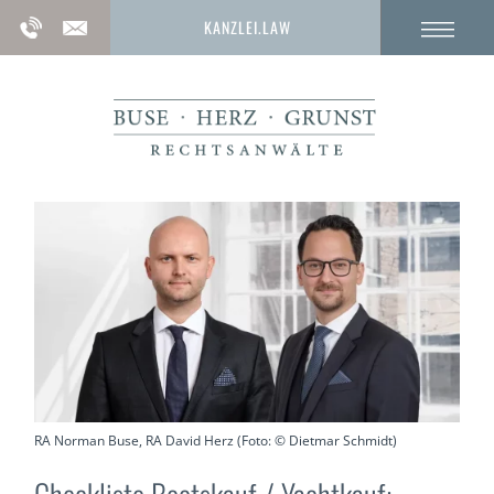
KANZLEI.LAW
RA Norman Buse, RA David Herz (Foto: © Dietmar Schmidt)