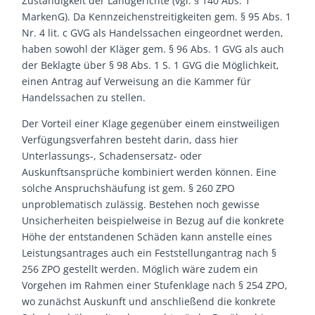
Zuständigkeit der Landgerichte (vgl. § 140 Abs. 1
MarkenG). Da Kennzeichenstreitigkeiten gem. § 95 Abs. 1
Nr. 4 lit. c GVG als Handelssachen eingeordnet werden,
haben sowohl der Kläger gem. § 96 Abs. 1 GVG als auch
der Beklagte über § 98 Abs. 1 S. 1 GVG die Möglichkeit,
einen Antrag auf Verweisung an die Kammer für
Handelssachen zu stellen.
Der Vorteil einer Klage gegenüber einem einstweiligen
Verfügungsverfahren besteht darin, dass hier
Unterlassungs-, Schadensersatz- oder
Auskunftsansprüche kombiniert werden können. Eine
solche Anspruchshäufung ist gem. § 260 ZPO
unproblematisch zulässig. Bestehen noch gewisse
Unsicherheiten beispielweise in Bezug auf die konkrete
Höhe der entstandenen Schäden kann anstelle eines
Leistungsantrages auch ein Feststellungantrag nach §
256 ZPO gestellt werden. Möglich wäre zudem ein
Vorgehen im Rahmen einer Stufenklage nach § 254 ZPO,
wo zunächst Auskunft und anschließend die konkrete