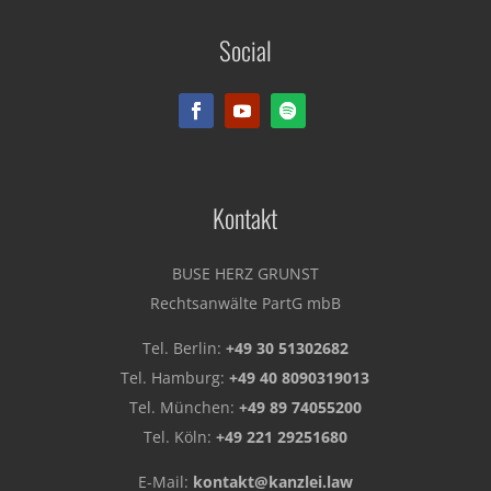
Social
Rechtsanwälte PartG mbB
Kontakt
BUSE HERZ GRUNST
Rechtsanwälte PartG mbB
Tel. Berlin:
+49 30 51302682
Tel. Hamburg:
+49 40 8090319013
Tel. München:
+49 89 74055200
Tel. Köln:
+49 221 29251680
E-Mail:
kontakt@kanzlei.law