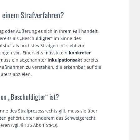
n einem Strafverfahren?
ng oder Äußerung es sich in Ihrem Fall handelt,
reits als „Beschuldigter“ im Sinne des
tshof als höchstes Strafgericht sieht zur
ungen vor. Einerseits müsste ein
konkreter
s muss ein sogenannter
Inkulpationsakt
bereits
aßnahmen zu verstehen, die erkennbar auf die
Täters abzielen.
hon „Beschuldigter“ ist?
inne des Strafprozessrechts gilt, muss sie über
hten gehört unter anderem das Schweigerecht
eren (vgl. § 136 Abs 1 StPO).