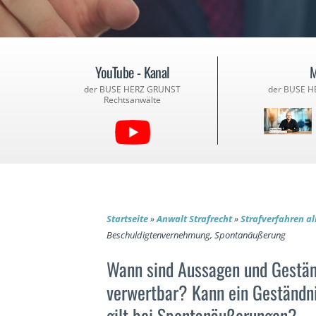
YouTube - Kanal
M
der BUSE HERZ GRUNST
der BUSE H
Rechtsanwälte
Startseite
»
Anwalt Strafrecht
»
Strafverfahren a
Beschuldigtenvernehmung, Spontanäußerung
Wann sind Aussagen und Gestän
verwertbar? Kann ein Geständ
gilt bei Spontanäußerungen?