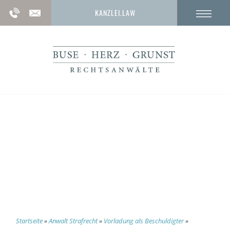
KANZLEI.LAW
Verwertung fremder Geheimnisse
(§ 204 StGB)
Startseite
»
Anwalt Strafrecht
»
Vorladung als Beschuldigter
»