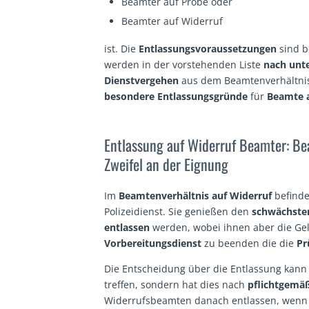
Beamter auf Probe oder
Beamter auf Widerruf
ist. Die
Entlassungsvoraussetzungen
sind b
werden in der vorstehenden Liste
nach unte
Dienstvergehen
aus dem Beamtenverhältnis 
besondere Entlassungsgründe
für
Beamte 
Entlassung auf Widerruf Beamter: Be
Zweifel an der Eignung
Im
Beamtenverhältnis auf Widerruf
befinde
Polizeidienst. Sie genießen den
schwächste
entlassen
werden, wobei ihnen aber die Ge
Vorbereitungsdienst
zu beenden die die
Pr
Die Entscheidung über die Entlassung kann
treffen, sondern hat dies nach
pflichtgem
Widerrufsbeamten danach entlassen, wen