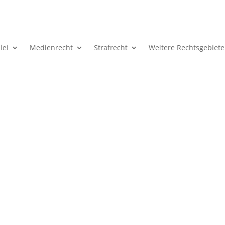
lei
Medienrecht
Strafrecht
Weitere Rechtsgebiete
Entlassung im Beamtenrech
Ihre Rechte und Handlungsmöglichkeiten