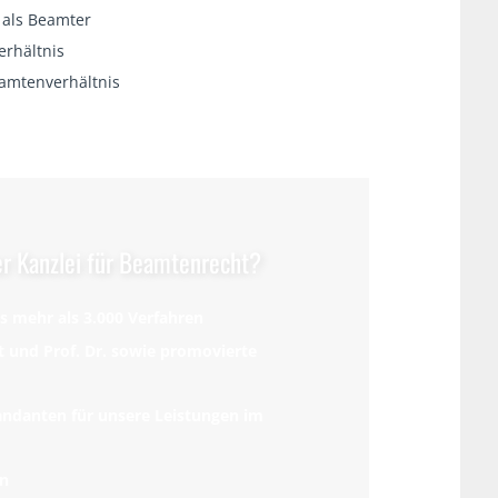
 als Beamter
rhältnis
amtenverhältnis
er Kanzlei für Beamtenrecht?
 mehr als 3.000 Verfahren
 und Prof. Dr. sowie promovierte
ndanten für unsere Leistungen im
en