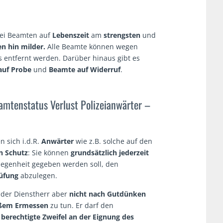
ei Beamten auf
Lebenszeit
am
strengsten
und
n hin milder.
Alle Beamte können wegen
entfernt werden. Darüber hinaus gibt es
auf Probe
und
Beamte auf Widerruf
.
amtenstatus Verlust Polizeianwärter –
n sich i.d.R.
Anwärter
wie z.B. solche auf den
n Schutz
: Sie können
grundsätzlich jederzeit
legenheit gegeben werden soll, den
üfung
abzulegen.
 der Dienstherr aber
nicht nach Gutdünken
äßem Ermessen
zu tun. Er darf den
n
berechtigte Zweifel an der Eignung des