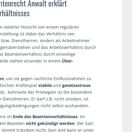
tenrecht Anwalt erklärt
hältnisses
n vielerlei Hinsicht von einem regulären
stellung ist dabei das Verhältnis von
 bzw. Dienstherren. Anders als Arbeitnehmer
egenüberstehen und das Arbeitsverhältnis durch
as Beamtenverhältnis durch einseitige
eide stehen einander in einem
Über-
en
, um sie gegen sachliche Einflussnahmen zu
tischen Kräftespiel
stabile
und
gesetzestreue
0). Kehrseite der Privilegien ist die besondere
enstherren. Er darf z.B. nicht streiken, ist
igungsbedingungen nicht selbst aushandeln.
dere im
Ende des Beamtenverhältnisses
: Im
inem Beamten
nicht gekündigt werden
. Der Satz
 stimmt trotzdem nicht: Sein Amt kann er unter