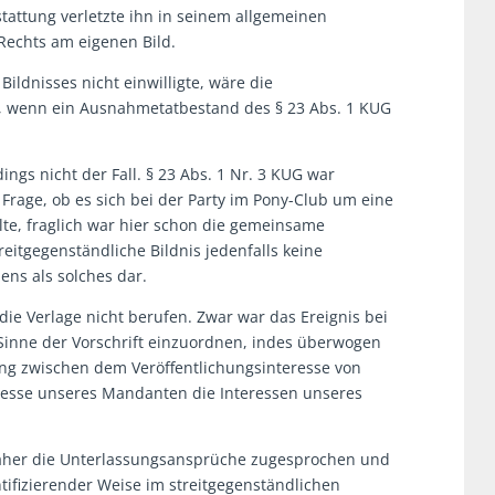
stattung verletzte ihn in seinem allgemeinen
Rechts am eigenen Bild.
ildnisses nicht einwilligte, wäre die
n, wenn ein Ausnahmetatbestand des § 23 Abs. 1 KUG
ings nicht der Fall. § 23 Abs. 1 Nr. 3 KUG war
 Frage, ob es sich bei der Party im Pony-Club um eine
lte, fraglich war hier schon die gemeinsame
reitgegenständliche Bildnis jedenfalls keine
ens als solches dar.
die Verlage nicht berufen. Zwar war das Ereignis bei
m Sinne der Vorschrift einzuordnen, indes überwogen
g zwischen dem Veröffentlichungsinteresse von
resse unseres Mandanten die Interessen unseres
her die Unterlassungsansprüche zugesprochen und
entifizierender Weise im streitgegenständlichen