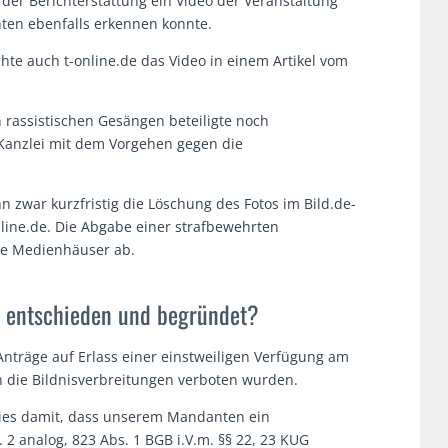
der Berichterstattung ein Video der Veranstaltung
en ebenfalls erkennen konnte.
te auch t-online.de das Video in einem Artikel vom
rassistischen Gesängen beteiligte noch
 Kanzlei mit dem Vorgehen gegen die
zwar kurzfristig die Löschung des Fotos im Bild.de-
nline.de. Die Abgabe einer strafbewehrten
de Medienhäuser ab.
 entschieden und begründet?
träge auf Erlass einer einstweiligen Verfügung am
 die Bildnisverbreitungen verboten wurden.
ies damit, dass unserem Mandanten ein
 2 analog, 823 Abs. 1 BGB i.V.m. §§ 22, 23 KUG