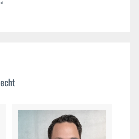
at.
recht