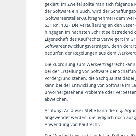
geklärt, im Zweifel sollte man sich folgende
der Software ein Buch, wird der Schaffungs
(Softwareersteller/Auftragnehmer) dem Wer
631 Rn. 132). Die Veräußerung an den Leser
hingegen im nächsten Schritt selbstredend 
Eigenschaft des Kaufrechts verweigert im 
Softwareentwicklungsverträgen, denn derar
bedürfen der Regelungen aus dem Werkvert
Die Zuordnung zum Werkvertragsrecht kan
bei der Erstellung von Software der Schaffu
Vordergrund stehen, die Sachqualität dabei
kann bei der Entwicklung von Software im L
unvorhergesehene Probleme oder Verbesseru
abweichen.
Achtung: An dieser Stelle kann die o.g. Argum
angewendet werden, die lediglich noch ausgel
Anwendung von Kaufrecht.
Das Werkvertragsrecht findet im Software-Be