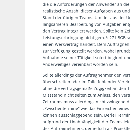
die die Anforderungen der Anwender an die 
realistische Anzahl dieser Aufgaben aus un
Stand der übrigen Teams. Um der aus der U
langsameren Bearbeitung von Aufgaben entge
den Vertrag integriert werden. Sollte kein Z
Leistungserbringung nicht gem. § 271 BGB so
einen Werkvertrag handelt. Dem Auftragneh
zur Verfügung gestellt werden, wobei grund
Aufnahme seiner Tätigkeit sofort beginnt und 
Anderweitiges vereinbart worden sein.
Sollte allerdings der Auftragnehmer den ve
überschreiten oder im Falle fehlender Vere
ohne die vertragsgemäße Zügigkeit an den T
Missstand nicht selten zum Anlass, den Vert
Zeitraums muss allerdings nicht zwingend di
„Zwischentermine“ wie das Einreichen eines 
können ausschlaggebend sein. Derlei Term
aufgrund der Unabhängigkeit der Teams leide
des Auftragnehmers, der jedoch als Projektle