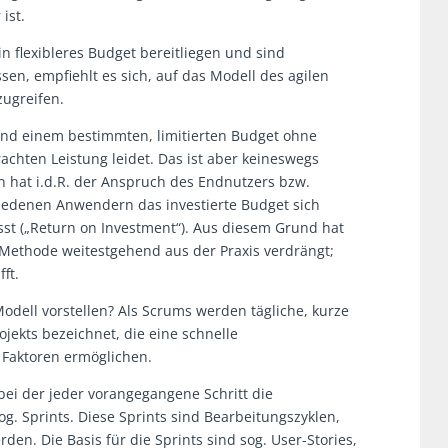
ist.
in flexibleres Budget bereitliegen und sind
en, empfiehlt es sich, auf das Modell des agilen
ugreifen.
 und einem bestimmten, limitierten Budget ohne
rachten Leistung leidet. Das ist aber keineswegs
n hat i.d.R. der Anspruch des Endnutzers bzw.
riedenen Anwendern das investierte Budget sich
sst („Return on Investment“). Aus diesem Grund hat
-Methode weitestgehend aus der Praxis verdrängt;
ft.
ell vorstellen? Als Scrums werden tägliche, kurze
jekts bezeichnet, die eine schnelle
 Faktoren ermöglichen.
 bei der jeder vorangegangene Schritt die
og. Sprints. Diese Sprints sind Bearbeitungszyklen,
den. Die Basis für die Sprints sind sog. User-Stories,