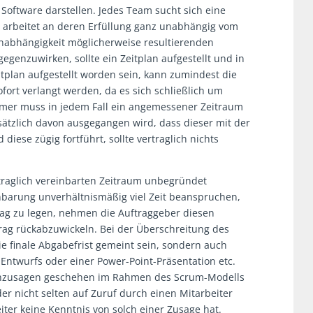
Software darstellen. Jedes Team sucht sich eine
d arbeitet an deren Erfüllung ganz unabhängig vom
nabhängigkeit möglicherweise resultierenden
genzuwirken, sollte ein Zeitplan aufgestellt und in
eitplan aufgestellt worden sein, kann zumindest die
fort verlangt werden, da es sich schließlich um
mer muss in jedem Fall ein angemessener Zeitraum
sätzlich davon ausgegangen wird, dass dieser mit der
diese zügig fortführt, sollte vertraglich nichts
rtraglich vereinbarten Zeitraum unbegründet
inbarung unverhältnismäßig viel Zeit beanspruchen,
ag zu legen, nehmen die Auftraggeber diesen
rag rückabzuwickeln. Bei der Überschreitung des
e finale Abgabefrist gemeint sein, sondern auch
Entwurfs oder einer Power-Point-Präsentation etc.
inzusagen geschehen im Rahmen des Scrum-Modells
r nicht selten auf Zuruf durch einen Mitarbeiter
iter keine Kenntnis von solch einer Zusage hat.