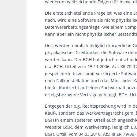
wiederum weitreichende Folgen für bspw. d
Die erste sich stellende Frage ist, was eine 
nach, wird eine Software als nicht physikali
Datenverarbeitungsanlage -wie einem Compu
Kann aber ein nicht physikalischer Bestandtei
Dort werden nämlich lediglich körperliche G
physikalischer Greifbarkeit die Software dem
werden kann. Der BGH hat jedoch entschieden
u.a. BGH, Urteil vom 15.11.2006, Az.: XII ZR
gespeicherte bzw. somit verkörperte Softwa
nach Fallkonstellation auch das Miet- oder
hieße, Kaufrecht auf einen Sachverhalt an
erfolgsbezogene Verträge geht (vgl. BGH, Urte
Entgegen der o.g. Rechtsprechung wird in de
Kauf-, sondern das Werkvertragsrecht gem. 
BGH in einem späteren Urteil auch angesch
Website i.d.R. dem Werkvertrag, lediglich u.
BGH, Urteil vom 04.03.2010, Az.: III ZR 79/09).