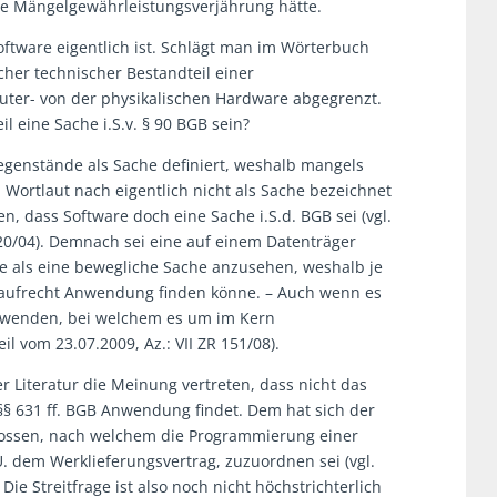
ie Mängelgewährleistungsverjährung hätte.
Software eigentlich ist. Schlägt man im Wörterbuch
scher technischer Bestandteil einer
ter- von der physikalischen Hardware abgegrenzt.
l eine Sache i.S.v. § 90 BGB sein?
egenstände als Sache definiert, weshalb mangels
 Wortlaut nach eigentlich nicht als Sache bezeichnet
, dass Software doch eine Sache i.S.d. BGB sei (vgl.
 120/04). Demnach sei eine auf einem Datenträger
re als eine bewegliche Sache anzusehen, weshalb je
 Kaufrecht Anwendung finden könne. – Auch wenn es
zuwenden, bei welchem es um im Kern
il vom 23.07.2009, Az.: VII ZR 151/08).
r Literatur die Meinung vertreten, dass nicht das
§§ 631 ff. BGB Anwendung findet. Dem hat sich der
lossen, nach welchem die Programmierung einer
U. dem Werklieferungsvertrag, zuzuordnen sei (vgl.
 Die Streitfrage ist also noch nicht höchstrichterlich