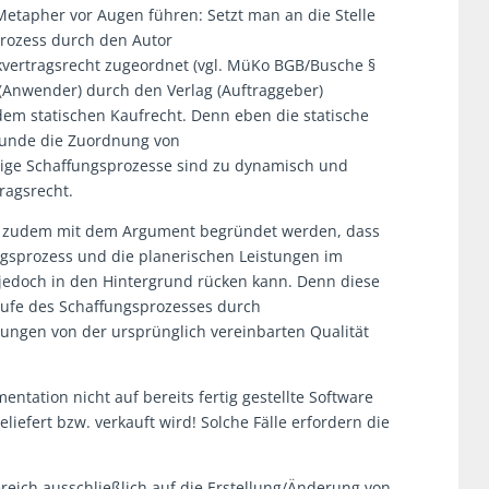
 Metapher vor Augen führen: Setzt man an die Stelle
prozess durch den Autor
kvertragsrecht zugeordnet (vgl. MüKo BGB/Busche §
 (Anwender) durch den Verlag (Auftraggeber)
dem statischen Kaufrecht. Denn eben die statische
Grunde die Zuordnung von
tige Schaffungsprozesse sind zu dynamisch und
ragsrecht.
n zudem mit dem Argument begründet werden, dass
ngsprozess und die planerischen Leistungen im
 jedoch in den Hintergrund rücken kann. Denn diese
aufe des Schaffungsprozesses durch
ngen von der ursprünglich vereinbarten Qualität
entation nicht auf bereits fertig gestellte Software
iefert bzw. verkauft wird! Solche Fälle erfordern die
reich ausschließlich auf die Erstellung/Änderung von