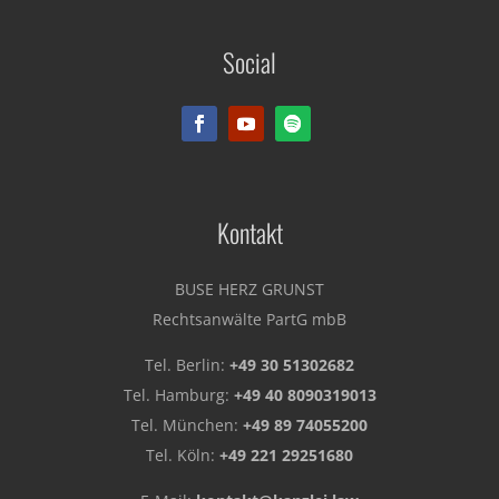
BUSE HERZ GRUNST
Social
Rechtsanwälte PartG mbB
Kontakt
BUSE HERZ GRUNST
Rechtsanwälte PartG mbB
Tel. Berlin:
+49 30 51302682
Tel. Hamburg:
+49 40 8090319013
Tel. München:
+49 89 74055200
Tel. Köln:
+49 221 29251680