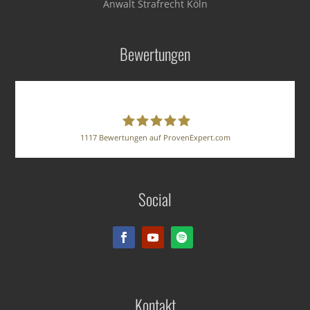
Anwalt Strafrecht Köln
Bewertungen
1117
Bewertungen auf ProvenExpert.com
BUSE HERZ GRUNST
Social
Rechtsanwälte PartG mbB
Kontakt