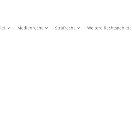
lei
Medienrecht
Strafrecht
Weitere Rechtsgebiete
n ein Strafverfahren durch die 
gen und Weisungen eingestellt werden (§ 1