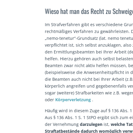
Wieso hat man das Recht zu Schwei
Im Strafverfahren gibt es verschiedene Gr
rechtmäßiges Verfahren zu gewährleisten.
„nemo-tenetur“-Grundsatz (lat. nemo tenetu
verpflichtet ist, sich selbst anzuklagen, also
den Ermittlungsbeamten bei Ihrer Arbeit (de
helfen. Hierzu gehören auch selbst belaste
Beamten zwar nicht aktiv helfen müssen, b
(beispielsweise die Anwesenheitspflicht in
die Beamten auch nicht bei Ihrer Arbeit (z.
körperlich angreifen und gegebenenfalls v
sogar (weitere) Strafbarkeiten wie z.B. weg
oder
Körperverletzung
.
Häufig wird in diesem Zuge auf § 136 Abs. 1
Aus § 136 Abs. 1 S. 1 StPO ergibt sich zum 
der Vernehmung
darzulegen
ist,
welche Tat
Straftatbestände dadurch womöglich verwi