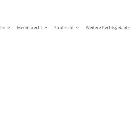
lei
Medienrecht
Strafrecht
Weitere Rechtsgebiete
Das Schweigerecht im Strafrech
 Rechten sollten Sie als Beschuldigter Gebr