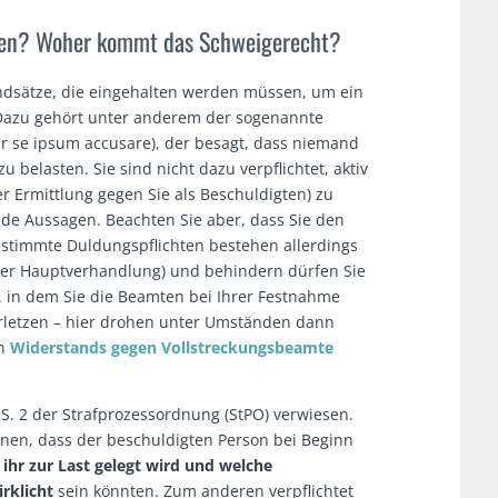
gen? Woher kommt das Schweigerecht?
undsätze, die eingehalten werden müssen, um ein
 Dazu gehört unter anderem der sogenannte
r se ipsum accusare), der besagt, dass niemand
 zu belasten. Sie sind nicht dazu verpflichtet, aktiv
r Ermittlung gegen Sie als Beschuldigten) zu
nde Aussagen. Beachten Sie aber, dass Sie den
estimmte Duldungspflichten bestehen allerdings
 der Hauptverhandlung) und behindern dürfen Sie
B. in dem Sie die Beamten bei Ihrer Festnahme
erletzen – hier drohen unter Umständen dann
en
Widerstands gegen Vollstreckungsbeamte
 S. 2 der Strafprozessordnung (StPO) verwiesen.
einen, dass der beschuldigten Person bei Beginn
 ihr zur Last gelegt wird und welche
rklicht
sein könnten. Zum anderen verpflichtet