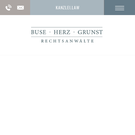
KANZLEI.LAW
Vortäuschen einer Straftat § 145d
StGB:
Alle Informationen vom Anwalt wenn eine Straftat
vorgetäuscht wurde.