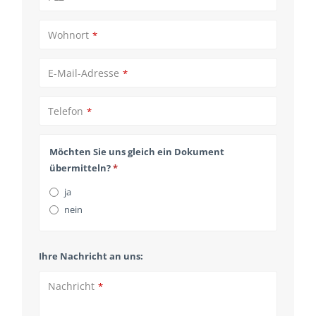
Wohnort
*
E-Mail-Adresse
*
Telefon
*
Möchten Sie uns gleich ein Dokument
übermitteln?
*
ja
nein
Phone
Ihre Nachricht an uns:
Number
*
Nachricht
*