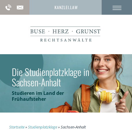
KANZLEI.LAW
Die Studienplatzklage in
Sachsen-Anhalt
Studieren im Land der
Frühaufsteher
Startseite
»
Studienplatzklage
»
Sachsen-Anhalt