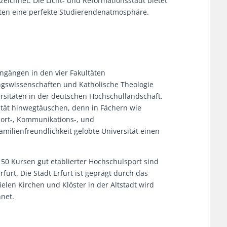
ichnet. Die Licht- und Reformationsstadt bietet
rten eine perfekte Studierendenatmosphäre.
ngängen in den vier Fakultäten
ngswissenschaften und Katholische Theologie
ersitäten in der deutschen Hochschullandschaft.
lität hinwegtäuschen, denn in Fächern wie
port-, Kommunikations-, und
amilienfreundlichkeit gelobte Universität einen
50 Kursen gut etablierter Hochschulsport sind
furt. Die Stadt Erfurt ist geprägt durch das
len Kirchen und Klöster in der Altstadt wird
hnet.