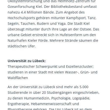
Ökosystemforschung und das Helmholtz-Zentrum für
Ozeanforschung Kiel. Der Bibliotheksbestand umfasst
nahezu 4.4 Millionen Bände. Zum Angebot des
Hochschulsports gehören mitunter Kampfsport, Tanz,
Segeln, Tauchen, Rudern und Yoga. Die Stadt Kiel
überzeugt mitunter durch ihre Lage an der Ostsee. Das
urbane Gebiet erstreckt sich in Hufeisenform um den
Naturhafen Kieler Förde. Mehrere Strände säumen die
städtischen Ufer.
Universität zu Lübeck:
Therapeutischer Schwerpunkt und Exzellenzcluster;
studieren in einer Stadt mit vielen Wasser-, Grün- und
Waldflächen
An der Universität zu Lübeck sind mehr als 5.000
Studierende in über 20 Studiengängen eingeschrieben,
zu denen Humanmedizin, Psychologie, Logopädie,
Ergotherapie, Hebammenwissenschaft und
Physiotherapie gehören. Die Uni Lübeck ist an dem