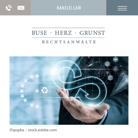
KANZLEI.LAW
©ipopba – stock.adobe.com