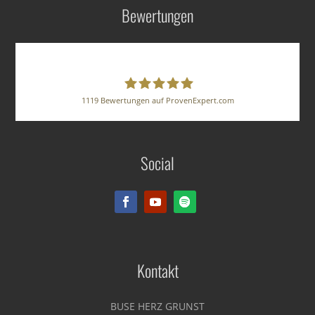
Bewertungen
1119
Bewertungen auf ProvenExpert.com
BUSE HERZ GRUNST
Social
Rechtsanwälte PartG mbB
Kontakt
BUSE HERZ GRUNST