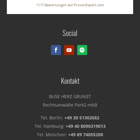
1117
Bewertungen auf ProvenExpert.com
BUSE HERZ GRUNST
Social
Rechtsanwälte PartG mbB
Kontakt
BUSE HERZ GRUNST
Rechtsanwälte PartG mbB
Tel. Berlin:
+49 30 51302682
Tel. Hamburg:
+49 40 8090319013
Tel. München:
+49 89 74055200