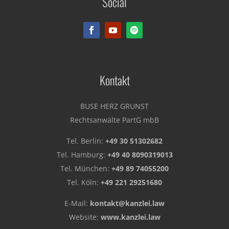
Social
Rechtsanwälte PartG mbB
Kontakt
BUSE HERZ GRUNST
Rechtsanwälte PartG mbB
Tel. Berlin:
+49 30 51302682
Tel. Hamburg:
+49 40 8090319013
Tel. München:
+49 89 74055200
Tel. Köln:
+49 221 29251680
E-Mail:
kontakt@kanzlei.law
Website:
www.kanzlei.law