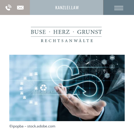
KANZLEI.LAW
©ipopba – stock.adobe.com