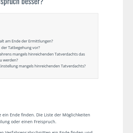
eispruch besser?
walt am Ende der Ermittlungen?
t der Tatbegehung vor?
rfahrens mangels hinreichenden Tatverdachts das
zu werden?
 Einstellung mangels hinreichenden Tatverdachts?
 ein Ende finden. Die Liste der Möglichkeiten
eilung oder einen Freispruch.
len Verfahrensabschnitten ein Ende finden und