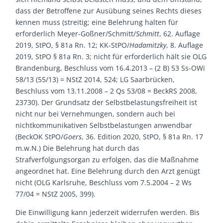
dass der Betroffene zur Ausübung seines Rechts dieses
kennen muss (streitig; eine Belehrung halten für
erforderlich Meyer-Goßner/Schmitt/
Schmitt
, 62. Auflage
2019, StPO, § 81a Rn. 12; KK-StPO/
Hadamitzky
, 8. Auflage
2019, StPO § 81a Rn. 3; nicht für erforderlich hält sie OLG
Brandenburg, Beschluss vom 16.4.2013 – (2 B) 53 Ss-OWi
58/13 (55/13) = NStZ 2014, 524; LG Saarbrücken,
Beschluss vom 13.11.2008 – 2 Qs 53/08 = BeckRS 2008,
23730). Der Grundsatz der Selbstbelastungsfreiheit ist
nicht nur bei Vernehmungen, sondern auch bei
nichtkommunikativen Selbstbelastungen anwendbar
(BeckOK StPO/
Goers
, 36. Edition 2020, StPO, § 81a Rn. 17
m.w.N.) Die Belehrung hat durch das
Strafverfolgungsorgan zu erfolgen, das die Maßnahme
angeordnet hat. Eine Belehrung durch den Arzt genügt
nicht (OLG Karlsruhe, Beschluss vom 7.5.2004 – 2 Ws
77/04 = NStZ 2005, 399).
Die Einwilligung kann jederzeit widerrufen werden. Bis