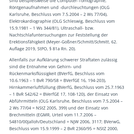
sind beispielsweise die Computer-Tomographie,
Röntgenaufnahmen und -durchleuchtungen (OLG
Karlsruhe, Beschluss vom 7.5.2004 – 2 Ws 77/04),
Elektrokardiographie (OLG Schleswig, Beschluss vom
15.9.1981 – 1 Ws 344/81), Ultraschall- bzw.
Nachtschlafuntersuchungen zur Feststellung der
Erektionsfähigkeit (Meyer-Goßner/Schmitt/
Schmitt
, 62.
Auflage 2019, StPO, § 81a Rn. 20).
Allenfalls zur Aufklärung schwerer Straftaten zulässig
sind die Entnahme von Gehirn- und
Rückenmarksflüssigkeit (BVerfG, Beschluss vom
10.6.1963 – 1 BvR 790/58 = BVerfGE 16, 194-203),
Hirnkammerluftfüllung (BVerfG, Beschluss vom 25.7.1963
– 1 BvR 542/62 = BVerfGE 17, 108-120), der Einsatz von
Abführmitteln (OLG Karlsruhe, Beschluss vom 7.5.2004 –
2 Ws 77/04 = NStZ 2005, 399) und der Einsatz von
Brechmitteln (EGMR, Urteil vom 11.7.2006 –
54810/00Jalloh/Deutschland = NJW 2006, 3117; BVerwG,
Beschluss vom 15.9.1999 – 2 BvR 2360/95 = NStZ 2000,