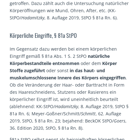
getroffen. Dazu zählt auch die Untersuchung natürlicher
Körperöffnungen wie Mund, Ohren, After, etc. (KK-
StPO/
Hadamitzky
, 8. Auflage 2019, StPO § 81a Rn. 6).
Körperliche Eingriffe, § 81a StPO
Im Gegensatz dazu werden bei einem körperlichen
Eingriff gemäß § 81a Abs. 1 S. 2 StPO
natürliche
Körperbestandteile entnommen
oder dem
Körper
Stoffe zugeführt
oder sonst
in das haut- und
muskelumschlossene Innere des Körpers eingegriffen
.
Ob die Veränderung der Haar- oder Barttracht in Form
des Haareschneidens, Stutzens oder Rasierens ein
körperlicher Eingriff ist, wird uneinheitlich beurteilt
(ablehnend: KK-StPO/
Hadamitzky
, 8. Auflage 2019, StPO §
81a Rn. 6; Meyer-Goßner/Schmitt/
Schmitt
, 62. Auflage
2019, StPO, § 81a Rn. 23; bejahend: BeckOK StPO/
Goers
,
36. Edition 2020, StPO, § 81a Rn. 8).
§81a StPO selbst nennt als beispielhaften körperlichen