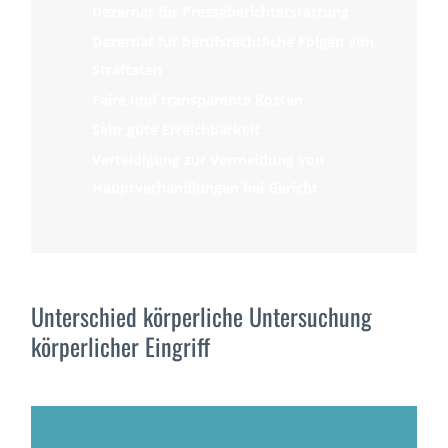
Dezernat für Presseberichterstattung
Dezernat für berufsrechtliche Folgen von
Straftaten
Faire und transparente Kosten
Sehr gute Erreichbarkeit
Verteidigung zur Vermeidung von
Hauptverhandlungen bei Gericht
Unterschied körperliche Untersuchung
körperlicher Eingriff