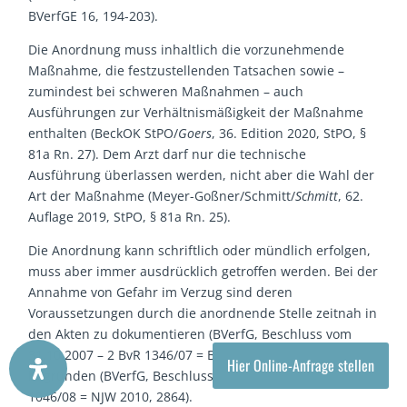
BVerfGE 16, 194-203).
Die Anordnung muss inhaltlich die vorzunehmende
Maßnahme, die festzustellenden Tatsachen sowie –
zumindest bei schweren Maßnahmen – auch
Ausführungen zur Verhältnismäßigkeit der Maßnahme
enthalten (BeckOK StPO/
Goers
, 36. Edition 2020, StPO, §
81a Rn. 27). Dem Arzt darf nur die technische
Ausführung überlassen werden, nicht aber die Wahl der
Art der Maßnahme (Meyer-Goßner/Schmitt/
Schmitt
, 62.
Auflage 2019, StPO, § 81a Rn. 25).
Die Anordnung kann schriftlich oder mündlich erfolgen,
muss aber immer ausdrücklich getroffen werden. Bei der
Annahme von Gefahr im Verzug sind deren
Voraussetzungen durch die anordnende Stelle zeitnah in
den Akten zu dokumentieren (BVerfG, Beschluss vom
31.10.2007 – 2 BvR 1346/07 = BeckRS 2007, 28256) und zu
Hier Online-Anfrage stellen
begründen (BVerfG, Beschluss vom 11.6.2010 – 2 BvR
1046/08 = NJW 2010, 2864).