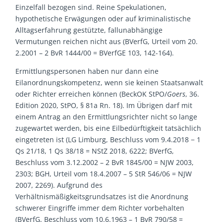
Einzelfall bezogen sind. Reine Spekulationen,
hypothetische Erwägungen oder auf kriminalistische
Alltagserfahrung gestützte, fallunabhängige
Vermutungen reichen nicht aus (BVerfG, Urteil vom 20.
2.2001 – 2 BvR 1444/00 = BVerfGE 103, 142-164).
Ermittlungspersonen haben nur dann eine
Eilanordnungskompetenz, wenn sie keinen Staatsanwalt
oder Richter erreichen können (BeckOK StPO/
Goers
, 36.
Edition 2020, StPO, § 81a Rn. 18). Im Übrigen darf mit
einem Antrag an den Ermittlungsrichter nicht so lange
zugewartet werden, bis eine Eilbedürftigkeit tatsächlich
eingetreten ist (LG Limburg, Beschluss vom 9.4.2018 − 1
Qs 21/18, 1 Qs 38/18 = NStZ 2018, 6222; BVerfG,
Beschluss vom 3.12.2002 – 2 BvR 1845/00 = NJW 2003,
2303; BGH, Urteil vom 18.4.2007 – 5 StR 546/06 = NJW
2007, 2269). Aufgrund des
Verhältnismäßigkeitsgrundsatzes ist die Anordnung
schwerer Eingriffe immer dem Richter vorbehalten
(BVerfG, Beschluss vom 10.6.1963 – 1 BvR 790/58 =