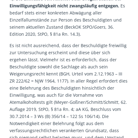
Einwilligungsfähigkeit nicht zwangsläufig entgegen.
Es
bedarf stets einer konkreten Abwägung aller
Einzelfallumstände zur Person des Beschuldigten und
seinem aktuellen Zustand (BeckOK StPO/
Goers
, 36.
Edition 2020, StPO, § 81a Rn. 14.3).
Es ist nicht ausreichend, dass der Beschuldigte freiwillig
zur Untersuchung erscheint und diese über sich
ergehen lässt. Vielmehr ist es erforderlich, dass der
Beschuldigte sowohl die Sachlage als auch sein
Weigerungsrecht kennt (BGH, Urteil vom 2.12.1963 – III
ZR 222/62 = NJW 1964, 1177). In aller Regel erfordert dies
eine Belehrung des Beschuldigten hinsichtlich der
Einwilligung, was auch für die Vornahme von
Atemalkoholtests gilt (Meyer-Goßner/Schmitt/
Schmitt
, 62.
Auflage 2019, StPO, § 81a Rn. 4; aA KG, Beschluss vom
30.7.2014 – 3 Ws (B) 356/14 – 122 Ss 106/14). Die
Notwendigkeit einer Belehrung folgt aus dem
verfassungsrechtlichen verankerten Grundsatz, dass
sich niemand selbst belasten muss, und dem Umstand,