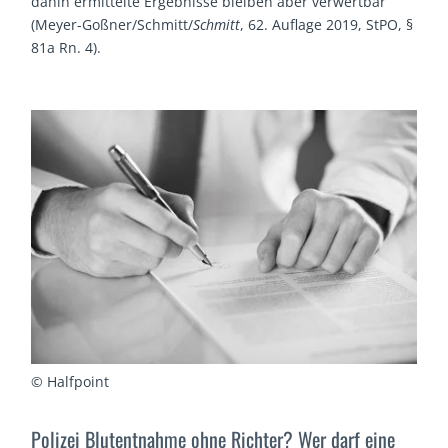
dahin ermittelte Ergebnisse bleiben aber verwertbar
(Meyer-Goßner/Schmitt/
Schmitt
, 62. Auflage 2019, StPO, §
81a Rn. 4).
© Halfpoint
Polizei Blutentnahme ohne Richter? Wer darf eine