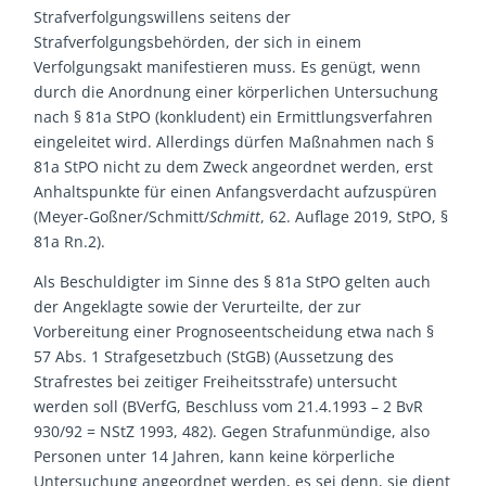
Strafverfolgungswillens seitens der
Strafverfolgungsbehörden, der sich in einem
Verfolgungsakt manifestieren muss. Es genügt, wenn
durch die Anordnung einer körperlichen Untersuchung
nach § 81a StPO (konkludent) ein Ermittlungsverfahren
eingeleitet wird. Allerdings dürfen Maßnahmen nach §
81a StPO nicht zu dem Zweck angeordnet werden, erst
Anhaltspunkte für einen Anfangsverdacht aufzuspüren
(Meyer-Goßner/Schmitt/
Schmitt
, 62. Auflage 2019, StPO, §
81a Rn.2).
Als Beschuldigter im Sinne des § 81a StPO gelten auch
der Angeklagte sowie der Verurteilte, der zur
Vorbereitung einer Prognoseentscheidung etwa nach §
57 Abs. 1 Strafgesetzbuch (StGB) (Aussetzung des
Strafrestes bei zeitiger Freiheitsstrafe) untersucht
werden soll (BVerfG, Beschluss vom 21.4.1993 – 2 BvR
930/92 = NStZ 1993, 482). Gegen Strafunmündige, also
Personen unter 14 Jahren, kann keine körperliche
Untersuchung angeordnet werden, es sei denn, sie dient