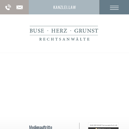
KANZLEI.LAW
Blutentnahme StPO:
Abgabe einer Blutprobe und Vornahme
körperlicher Untersuchungen (§ 81a StPO)
Medienauftritte