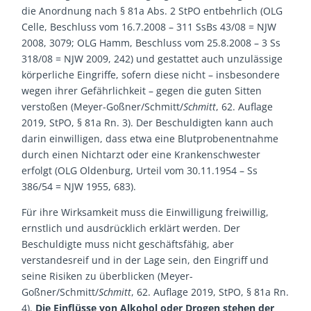
die Anordnung nach § 81a Abs. 2 StPO entbehrlich (OLG
Celle, Beschluss vom 16.7.2008 – 311 SsBs 43/08 = NJW
2008, 3079; OLG Hamm, Beschluss vom 25.8.2008 – 3 Ss
318/08 = NJW 2009, 242) und gestattet auch unzulässige
körperliche Eingriffe, sofern diese nicht – insbesondere
wegen ihrer Gefährlichkeit – gegen die guten Sitten
verstoßen (Meyer-Goßner/Schmitt/
Schmitt
, 62. Auflage
2019, StPO, § 81a Rn. 3). Der Beschuldigten kann auch
darin einwilligen, dass etwa eine Blutprobenentnahme
durch einen Nichtarzt oder eine Krankenschwester
erfolgt (OLG Oldenburg, Urteil vom 30.11.1954 – Ss
386/54 = NJW 1955, 683).
Für ihre Wirksamkeit muss die Einwilligung freiwillig,
ernstlich und ausdrücklich erklärt werden. Der
Beschuldigte muss nicht geschäftsfähig, aber
verstandesreif und in der Lage sein, den Eingriff und
seine Risiken zu überblicken (Meyer-
Goßner/Schmitt/
Schmitt
, 62. Auflage 2019, StPO, § 81a Rn.
4).
Die Einflüsse von Alkohol oder Drogen stehen der