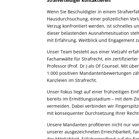
Strafverteidiger kontaktieren!
Wenn Sie Beschuldigter in einem Strafverfah
Hausdurchsuchung, einer polizeilichen Vo
Verzug konfrontiert werden, ist schnelles u
dieser belastenden Ausnahmesituation stehen
mit Erfahrung, Weitblick und Engagement zu
Unser Team besteht aus einer Vielzahl erfa
Fachanwälte für Strafrecht, ein zertifizierte
Professor (Prof. Dr.) als Of Counsel. Mit üb
1.000 positiven Mandantenbewertungen zäh
Kanzleien im Strafrecht.
Unser Fokus liegt auf einer frühzeitigen Ei
bereits im Ermittlungsstadium – mit dem Zi
vermeiden. Dabei verbinden wir Fingerspi
mit konsequenter Durchsetzung Ihrer Rechte
Unsere Mandanten profitieren nicht nur vo
unserer ausgezeichneten Erreichbarkeit, f
der Möglichkeit, fallübergreifend auf die Ex