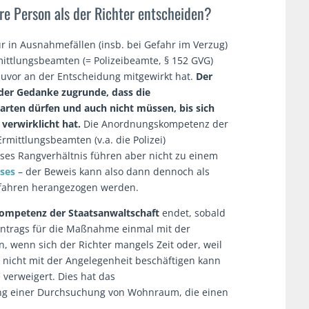
e Person als der Richter entscheiden?
in Ausnahmefällen (insb. bei Gefahr im Verzug)
mittlungsbeamten (= Polizeibeamte, § 152 GVG)
zuvor an der Entscheidung mitgewirkt hat.
Der
 der Gedanke zugrunde, dass die
arten dürfen und auch nicht müssen, bis sich
 verwirklicht hat.
Die Anordnungskompetenz der
rmittlungsbeamten (v.a. die Polizei)
eses Rangverhältnis führen aber nicht zu einem
ses
– der Beweis kann also dann dennoch als
erfahren herangezogen werden.
kompetenz der Staatsanwaltschaft
endet, sobald
 Antrags für die Maßnahme einmal mit der
n, wenn sich der Richter mangels Zeit oder, weil
ch nicht mit der Angelegenheit beschäftigen kann
erweigert. Dies hat das
ng einer Durchsuchung von Wohnraum, die einen