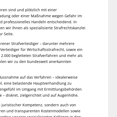
ren sind und plötzlich mit einer
rladung oder einer Maßnahme wegen Gefahr im
nd professionelles Handeln entscheidend. In
 wir Ihnen als spezialisierte Strafrechtskanzlei
r Seite.
hrener Strafverteidiger – darunter mehrere
r Verteidiger für Wirtschaftsstrafrecht, sowie ein
er 2.000 begleiteten Strafverfahren und mehr als
len wir zu den bundesweit anerkannten
nflussnahme auf das Verfahren – idealerweise
el, eine belastende Hauptverhandlung zu
tzengefühl im Umgang mit Ermittlungsbehörden
 – diskret, zielgerichtet und auf Augenhöhe.
n juristischer Kompetenz, sondern auch von
airen und transparenten Kostenmodellen sowie
pertise unserer spezialisierten Kollegen in den