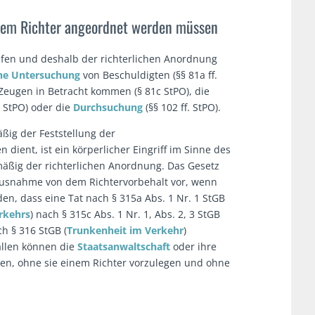
inem Richter angeordnet werden müssen
fen und deshalb der richterlichen Anordnung
che Untersuchung
von Beschuldigten (§§ 81a ff.
Zeugen in Betracht kommen (§ 81c StPO), die
 StPO) oder die
Durchsuchung
(§§ 102 ff. StPO).
äßig der Feststellung der
 dient, ist ein körperlicher Eingriff im Sinne des
lmäßig der richterlichen Anordnung. Das Gesetz
e Ausnahme von dem Richtervorbehalt vor, wenn
n, dass eine Tat nach § 315a Abs. 1 Nr. 1 StGB
erkehrs
) nach § 315c Abs. 1 Nr. 1, Abs. 2, 3 StGB
ch § 316 StGB (
Trunkenheit im Verkehr
)
ällen können die
Staatsanwaltschaft
oder ihre
n, ohne sie einem Richter vorzulegen und ohne