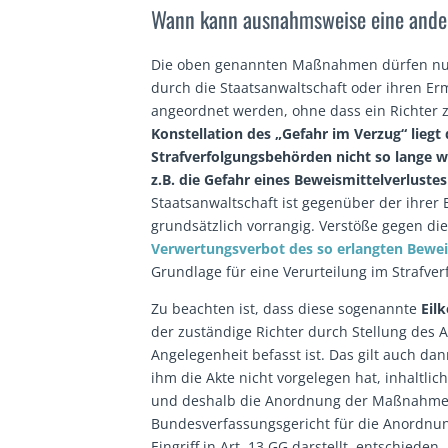
Wann kann ausnahmsweise eine ander
Die oben genannten Maßnahmen dürfen nur 
durch die Staatsanwaltschaft oder ihren Er
angeordnet werden, ohne dass ein Richter 
Konstellation des „Gefahr im Verzug“ liegt
Strafverfolgungsbehörden nicht so lange w
z.B. die Gefahr eines Beweismittelverlustes
Staatsanwaltschaft ist gegenüber der ihrer E
grundsätzlich vorrangig. Verstöße gegen di
Verwertungsverbot des so erlangten Bewei
Grundlage für eine Verurteilung im Strafv
Zu beachten ist, dass diese sogenannte
Eil
der zuständige Richter durch Stellung des
Angelegenheit befasst ist. Das gilt auch dan
ihm die Akte nicht vorgelegen hat, inhaltli
und deshalb die Anordnung der Maßnahme v
Bundesverfassungsgericht für die Anordnu
Eingriff in Art. 13 GG darstellt, entschieden.