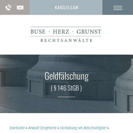
KANZLEI.LAW
Geldfälschung
( § 146 StGB )
Startseite
»
Anwalt Strafrecht
»
Vorladung als Beschuldigter
»