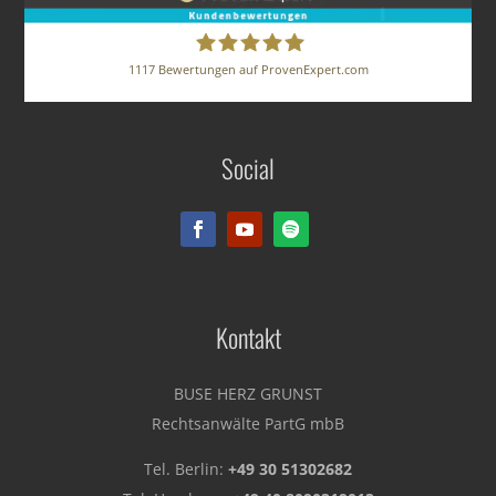
1117
Bewertungen auf ProvenExpert.com
BUSE HERZ GRUNST
Social
Rechtsanwälte PartG mbB
Kontakt
BUSE HERZ GRUNST
Rechtsanwälte PartG mbB
Tel. Berlin:
+49 30 51302682