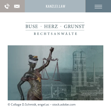
KANZLEI.LAW
© Collage D.Schmidt, engel.ac – stock.adobe.com