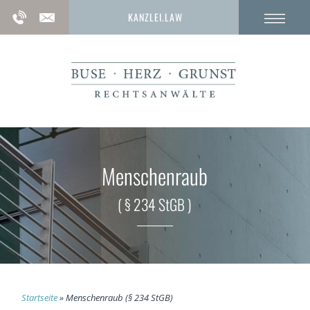
KANZLEI.LAW
Menschenraub
( § 234 StGB )
Startseite
»
Menschenraub (§ 234 StGB)