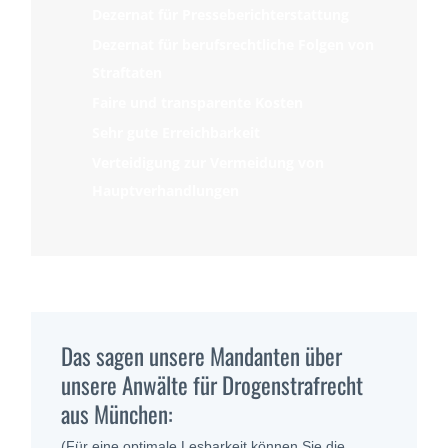
Dezernat für Presseberichterstattung
Dezernat für berufsrechtliche Folgen von
Straftaten
Faire und transparente Kosten
Sehr gute Erreichbarkeit
Verteidigung zur Vermeidung von
Hauptverhandlungen
Das sagen unsere Mandanten über
unsere Anwälte für Drogenstrafrecht
aus München:
(Für eine optimale Lesbarkeit können Sie die