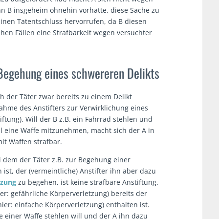
nn B insgeheim ohnehin vorhatte, diese Sache zu
keinen Tatentschluss hervorrufen, da B diesen
lchen Fällen eine Strafbarkeit wegen versuchter
Begehung eines schwereren Delikts
ch der Täter zwar bereits zu einem Delikt
nahme des Anstifters zur Verwirklichung eines
ftung). Will der B z.B. ein Fahrrad stehlen und
l eine Waffe mitzunehmen, macht sich der A in
it Waffen strafbar.
i dem der Täter z.B. zur Begehung einer
ist, der (vermeintliche) Anstifter ihn aber dazu
tzung
zu begehen, ist keine strafbare Anstiftung.
ier: gefährliche Körperverletzung) bereits der
ier: einfache Körperverletzung) enthalten ist.
 einer Waffe stehlen will und der A ihn dazu