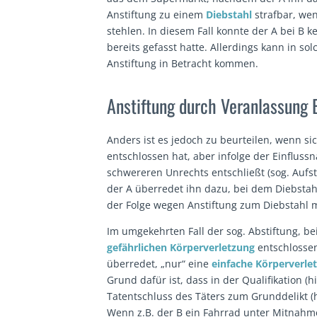
Anstiftung zu einem
Diebstahl
strafbar, we
stehlen. In diesem Fall konnte der A bei B 
bereits gefasst hatte. Allerdings kann in so
Anstiftung in Betracht kommen.
Anstiftung durch Veranlassung 
Anders ist es jedoch zu beurteilen, wenn si
entschlossen hat, aber infolge der Einfluss
schwereren Unrechts entschließt (sog. Aufsti
der A überredet ihn dazu, bei dem Diebstah
der Folge wegen Anstiftung zum Diebstahl m
Im umgekehrten Fall der sog. Abstiftung, be
gefährlichen Körperverletzung
entschlossen 
überredet, „nur“ eine
einfache Körperverle
Grund dafür ist, dass in der Qualifikation (h
Tatentschluss des Täters zum Grunddelikt (h
Wenn z.B. der B ein Fahrrad unter Mitnahme