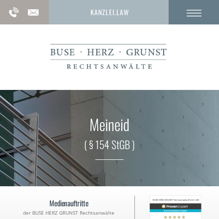
KANZLEI.LAW
Meineid
( § 154 StGB )
Medienauftritte
der BUSE HERZ GRUNST Rechtsanwälte