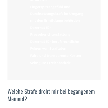
Fingerspitzengefühl und
Durchsetzungskraft im Umgang
mit den Ermittlungsbehörden
Dezernat für
Presseberichterstattung
Dezernat für berufsrechtliche
Folgen von Straftaten
Faire und transparente Kosten
Sehr gute Erreichbarkeit
Welche Strafe droht mir bei begangenem
Meineid?