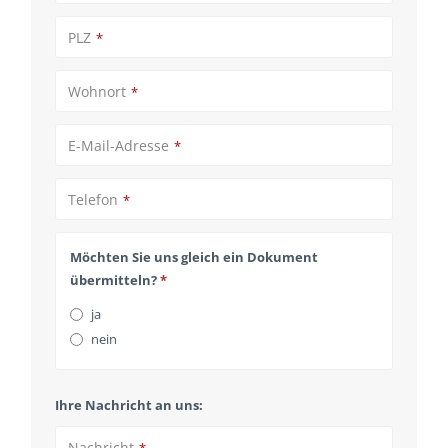
PLZ
*
Wohnort
*
E-Mail-Adresse
*
Telefon
*
Möchten Sie uns gleich ein Dokument
übermitteln?
*
ja
nein
Business
Ihre Nachricht an uns:
Email
*
Nachricht