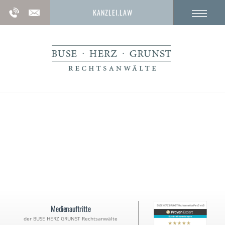
KANZLEI.LAW
Vollrausch
( § 323a StGB )
Medienauftritte
der BUSE HERZ GRUNST Rechtsanwälte