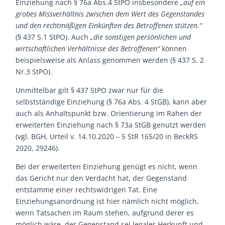
Einziehung nach § 76a Abs.4 StPO insbesondere
„auf ein
grobes Missverhältnis zwischen dem Wert des Gegenstandes
und den rechtmäßigen Einkünften des Betroffenen stützen.“
(§ 437 S.1 StPO). Auch
„die sonstigen persönlichen und
wirtschaftlichen Verhältnisse des Betroffenen“
können
beispielsweise als Anlass genommen werden (§ 437 S. 2
Nr.3 StPO).
Unmittelbar gilt § 437 StPO zwar nur für die
selbstständige Einziehung (§ 76a Abs. 4 StGB), kann aber
auch als Anhaltspunkt bzw. Orientierung im Rahen der
erweiterten Einziehung nach § 73a StGB genutzt werden
(vgl. BGH, Urteil v. 14.10.2020 – 5 StR 165/20 in BeckRS
2020, 29246).
Bei der erweiterten Einziehung genügt es nicht, wenn
das Gericht nur den Verdacht hat, der Gegenstand
entstamme einer rechtswidrigen Tat. Eine
Einziehungsanordnung ist hier nämlich nicht möglich,
wenn Tatsachen im Raum stehen, aufgrund derer es
möglich wäre, der Gegenstand sei legaler Herkunft und