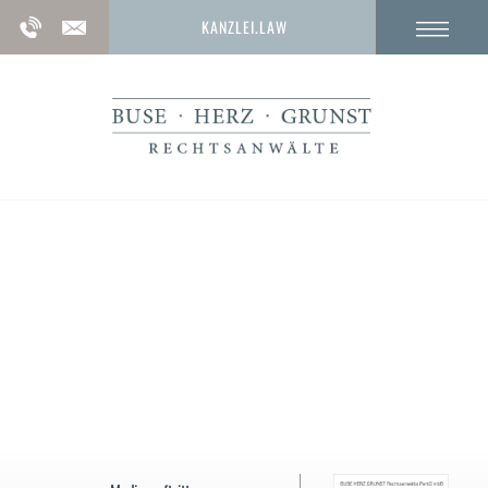
KANZLEI.LAW
Verständigung im Strafprozess:
Anwaltliche Hilfe beim Deal nach § 257c
StPO