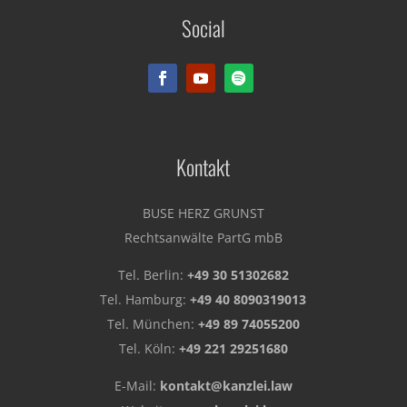
Social
Rechtsanwälte PartG mbB
Kontakt
BUSE HERZ GRUNST
Rechtsanwälte PartG mbB
Tel. Berlin:
+49 30 51302682
Tel. Hamburg:
+49 40 8090319013
Tel. München:
+49 89 74055200
Tel. Köln:
+49 221 29251680
E-Mail:
kontakt@kanzlei.law