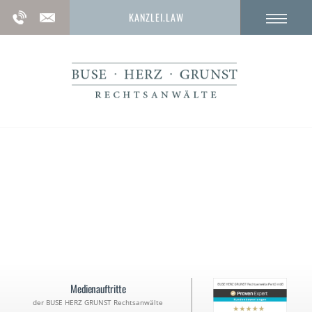
KANZLEI.LAW
Vorwurf der Befangenheit –
Wann ist ein Richter befangen?
Medienauftritte
der BUSE HERZ GRUNST Rechtsanwälte