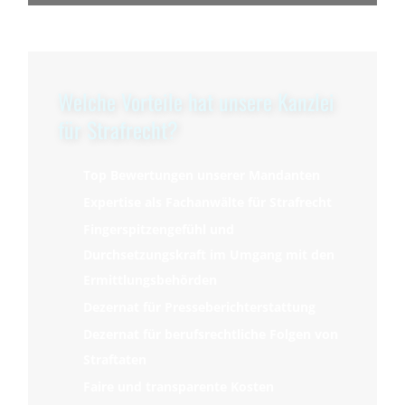
Welche Vorteile hat unsere Kanzlei
für Strafrecht?
Top Bewertungen unserer Mandanten
Expertise als Fachanwälte für Strafrecht
Fingerspitzengefühl und
Durchsetzungskraft im Umgang mit den
Ermittlungsbehörden
Dezernat für Presseberichterstattung
Dezernat für berufsrechtliche Folgen von
Straftaten
Faire und transparente Kosten