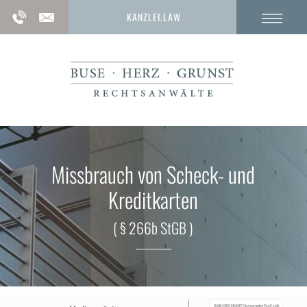
KANZLEI.LAW
Missbrauch von Scheck- und
Kreditkarten
( § 266b StGB )