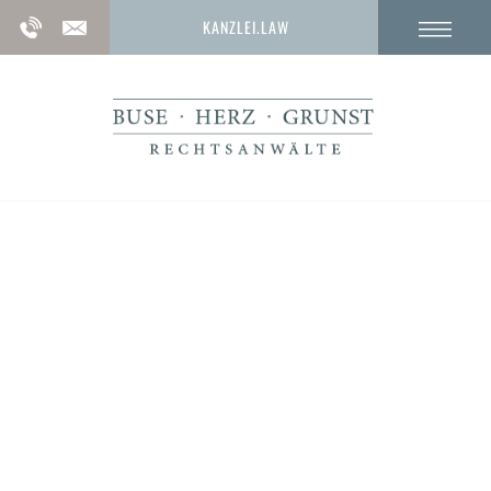
KANZLEI.LAW
Illegale Abfallentsorgung nach §
326 StGB
Unerlaubter Umgang mit Abfällen nach Paragraf
326 StGB