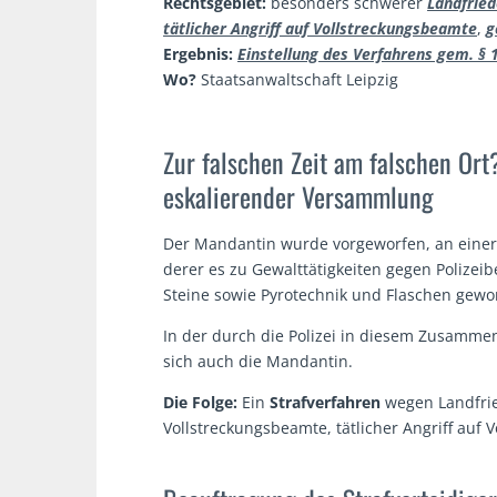
Rechtsgebiet:
besonders schwerer
Landfrie
tätlicher Angriff auf Vollstreckungsbeamte
,
g
Ergebnis:
Einstellung des Verfahrens gem. § 
Wo?
Staatsanwaltschaft Leipzig
Zur falschen Zeit am falschen Ort
eskalierender Versammlung
Der Mandantin wurde vorgeworfen, an eine
derer es zu Gewalttätigkeiten gegen Poliz
Steine sowie Pyrotechnik und Flaschen gewo
In der durch die Polizei in diesem Zusam
sich auch die Mandantin.
Die Folge:
Ein
Strafverfahren
wegen Landfri
Vollstreckungsbeamte, tätlicher Angriff auf