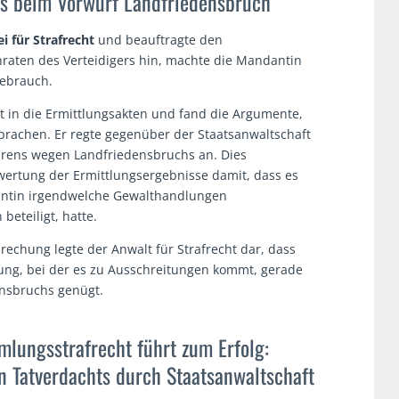
rs beim Vorwurf Landfriedensbruch
i für Strafrecht
und beauftragte den
nraten des Verteidigers hin, machte die Mandantin
Gebrauch.
ht in die Ermittlungsakten und fand die Argumente,
prachen. Er regte gegenüber der Staatsanwaltschaft
ahrens wegen Landfriedensbruchs an. Dies
ertung der Ermittlungsergebnisse damit, dass es
dantin irgendwelche Gewalthandlungen
eteiligt, hatte.
rechung legte der Anwalt für Strafrecht dar, dass
ung, bei der es zu Ausschreitungen kommt, gerade
ensbruchs genügt.
mlungsstrafrecht führt zum Erfolg:
n Tatverdachts durch Staatsanwaltschaft