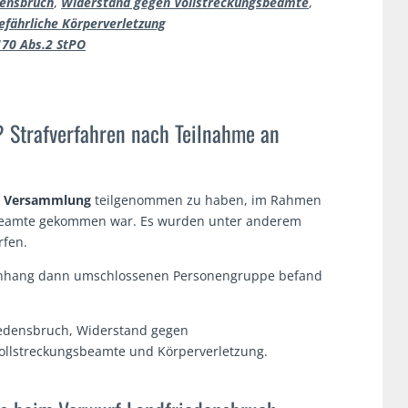
densbruch
,
Widerstand gegen Vollstreckungsbeamte
,
efährliche Körperverletzung
170 Abs.2 StPO
? Strafverfahren nach Teilnahme an
r
Versammlung
teilgenommen zu haben, im Rahmen
eibeamte gekommen war. Es wurden unter anderem
rfen.
menhang dann umschlossenen Personengruppe befand
edensbruch, Widerstand gegen
 Vollstreckungsbeamte und Körperverletzung.