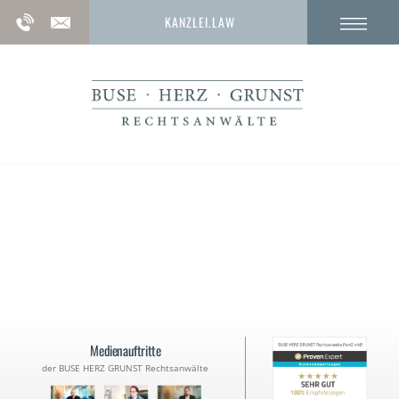
KANZLEI.LAW
Anwalt bei Vorladung
Landfriedensbruch § 125 StGB
Medienauftritte
der BUSE HERZ GRUNST Rechtsanwälte