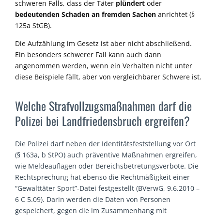
schweren Falls, dass
der Täter
plündert
oder
bedeutenden Schaden an fremden Sachen
anrichtet
(§
125a StGB)
.
Die Aufzählung im Gesetz ist aber nicht abschließe
nd.
Ein
besonders schwerer Fall
kann
auch
dann
angenommen werden, wenn ein Verhalten nicht unter
diese Beispiele fällt, aber von vergleichbarer Schwere ist.
Welche Strafvollzugs­maßnahmen darf die
Polizei bei Landfriedensbruch ergreifen?
Die Polizei darf neben der Identitätsfeststellung vor Ort
(§ 163a, b StPO) auch präventive Maßnahmen ergreifen,
wie Meldeauflagen oder Bereichsbetretungsverbote. Die
Rechtsprechung hat ebenso die Rechtmäßigkeit einer
“Gewalttäter Sport”-Datei festgestellt (BVerwG, 9.6.2010 –
6 C 5.09). Darin werden die Daten von Personen
gespeichert, gegen die im Zusammenhang mit