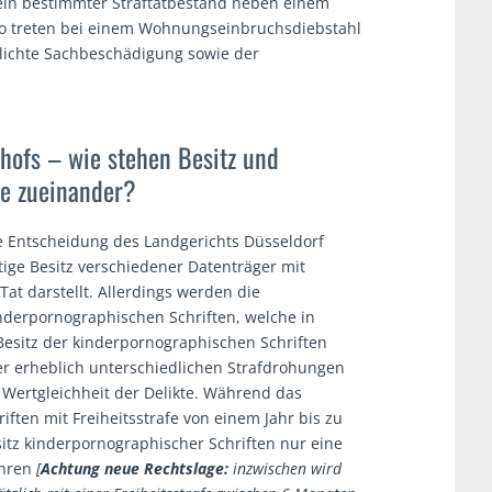
ein bestimmter Straftatbestand neben einem
 So treten bei einem Wohnungseinbruchsdiebstahl
klichte Sachbeschädigung sowie der
hofs – wie stehen Besitz und
ie zueinander?
e Entscheidung des Landgerichts Düsseldorf
eitige Besitz verschiedener Datenträger mit
at darstellt. Allerdings werden die
nderpornographischen Schriften, welche in
esitz der kinderpornographischen Schriften
er erheblich unterschiedlichen Strafdrohungen
 Wertgleichheit der Delikte. Während das
ften mit Freiheitsstrafe von einem Jahr bis zu
sitz kinderpornographischer Schriften nur eine
ahren
[
Achtung neue Rechtslage:
inzwischen wird