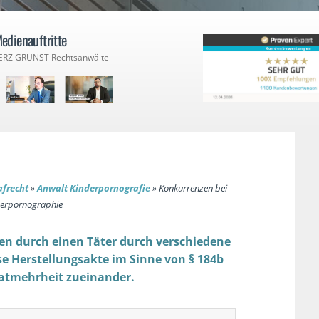
edienauftritte
ERZ GRUNST Rechtsanwälte
afrecht
»
Anwalt Kinderpornografie
»
Konkurrenzen bei
nderpornographie
en durch einen Täter durch verschiedene
se Herstellungsakte im Sinne von § 184b
 Tatmehrheit zueinander.