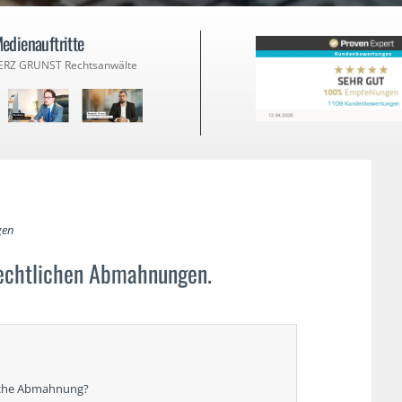
edienauftritte
ERZ GRUNST Rechtsanwälte
gen
rechtlichen Abmahnungen.
liche Abmahnung?