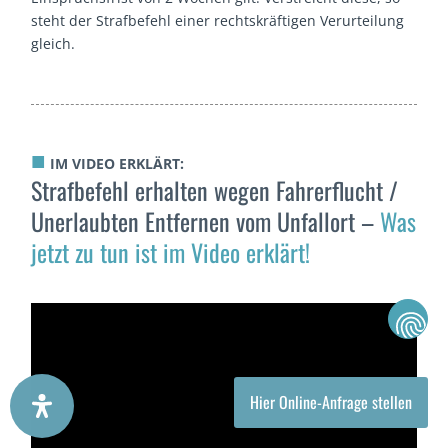
steht der Strafbefehl einer rechtskräftigen Verurteilung
gleich.
■
IM VIDEO ERKLÄRT:
Strafbefehl erhalten wegen Fahrerflucht /
Unerlaubten Entfernen vom Unfallort –
Was
jetzt zu tun ist im Video erklärt!
Hier Online-Anfrage stellen